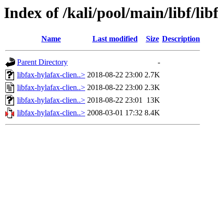
Index of /kali/pool/main/libf/lib
Name
Last modified
Size
Description
Parent Directory
-
libfax-hylafax-clien..>
2018-08-22 23:00
2.7K
libfax-hylafax-clien..>
2018-08-22 23:00
2.3K
libfax-hylafax-clien..>
2018-08-22 23:01
13K
libfax-hylafax-clien..>
2008-03-01 17:32
8.4K